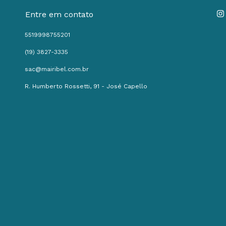
Entre em contato
5519998755201
(19) 3827-3335
sac@mairibel.com.br
R. Humberto Rossetti, 91 - José Capello