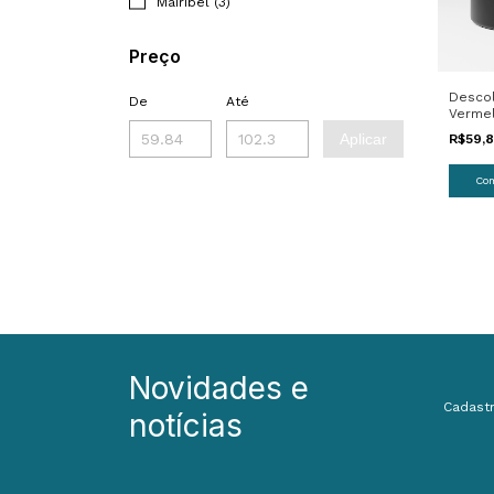
Mairibel (3)
Preço
Descol
De
Até
Vermel
100g
Aplicar
R$59,
Novidades e
Cadastr
notícias