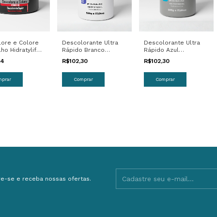
ore e Colore
Descolorante Ultra
Descolorante Ultra
ho Hidratylife
Rápido Branco
Rápido Azul
Hidratylife 500g
Hidratylife 500gr
84
R$102,30
R$102,30
e-se e receba nossas ofertas.