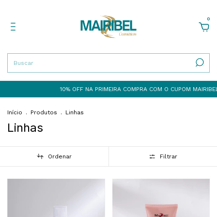
0
10% OFF NA PRIMEIRA COMPRA COM O CUPOM MAIRIBEL10
10
Início
.
Produtos
.
Linhas
Linhas
Ordenar
Filtrar