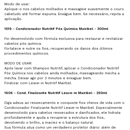
Modo de usar:
Aplique-o nos cabelos molhados e massageie suavemente o couro
cabeludo até formar espuma. Enxágue bem. Se necessário, repita a
aplicação.
1519 -
Condicionador Nutritif Pós Química Mairibel - 300ml
Foi desenvolvido com fórmula exclusiva para restaurar e revitalizar
cabelos pós química.
Fortalece e nutre os fios, recuperando os danos dos últimos
procedimentos químicos.
MODO DE USAR:
Após lavar com Shampoo Nutritif, aplicar o
Condicionador Nutritif
Pós Química
nos cabelos ainda molhados, massageando mecha a
mecha. Deixar agir por 3 minutos e enxaguar bem.
Finalizar com Leave-in Nutritif Mairbel.
1606 - Cond. Finalizante Nutritif Leave-in Mairibel - 250ml
Diga adeus ao ressecamento e conquiste fios cheios de vida com o
Condicionador Finalizante Nutritif Leave-in Mairibel. Especialmente
desenvolvido para cabelos ressecados e danificados, ele hidrata
profundamente e ajuda a recuperar a estrutura dos fios,
devolvendo o brilho, a maciez e o balanço natural.
Sua fórmula atua como um verdadeiro protetor diário: além de