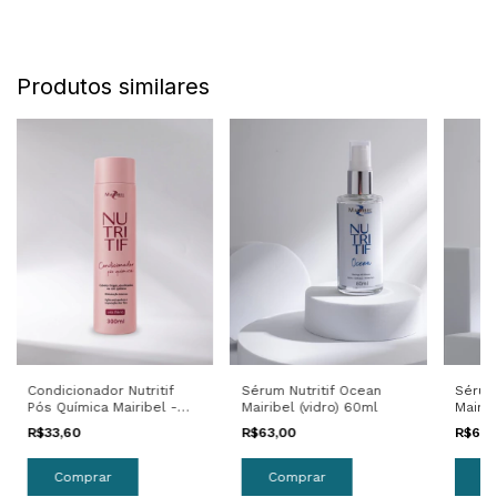
Produtos similares
Sérum Nutritif Ocean
Condicionador Nutritif
Sérum
Mairibel (vidro) 60ml
Pós Química Mairibel -
Mairib
300ml
R$63,00
R$33,60
R$64