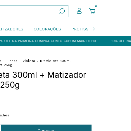
0
TIZADORES
COLORAÇÕES
PROFISSIONAIS
Termos d
RIMEIRA COMPRA COM O CUPOM MAIRIBEL10
10% OFF NA PRIMEIRA 
s
.
Linhas
.
Violeta
.
Kit Violeta 300ml +
ta 250g
leta 300ml + Matizador
 250g
alhes