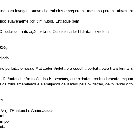
ido para lavagem suave dos cabelos e prepara os mesmos para os ativos mat
ando suavemente por 3 minutos. Enxágue bem.
 poder de matização está no Condicionador Hidratante Violeta.
250g
ejado.
 perfeita, o nosso Matizador Violeta é a escolha perfeita para transformar s
D’Pantenol e Aminoácidos Essenciais, que hidratam profundamente enquanto 
 os tons amarelados e alaranjados causados pela oxidação, devolvendo o tom 
os.
Uva, D’Pantenol e Aminoácidos.
al.
tempo.
eta.