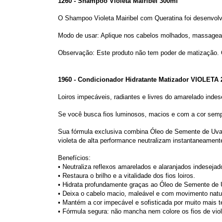
1260 - Shampoo Violeta Mairibel 300ml
O Shampoo Violeta Mairibel com Queratina foi desenvolv
Modo de usar: Aplique nos cabelos molhados, massage
Observação: Este produto não tem poder de matização. O
1960 - Condicionador Hidratante Matizador VIOLETA 
Loiros impecáveis, radiantes e livres do amarelado indes
Se você busca fios luminosos, macios e com a cor sempre
Sua fórmula exclusiva combina Óleo de Semente de Uva, 
violeta de alta performance neutralizam instantaneamente
Benefícios:
• Neutraliza reflexos amarelados e alaranjados indesejad
• Restaura o brilho e a vitalidade dos fios loiros.
• Hidrata profundamente graças ao Óleo de Semente de 
• Deixa o cabelo macio, maleável e com movimento natur
• Mantém a cor impecável e sofisticada por muito mais 
• Fórmula segura: não mancha nem colore os fios de viol