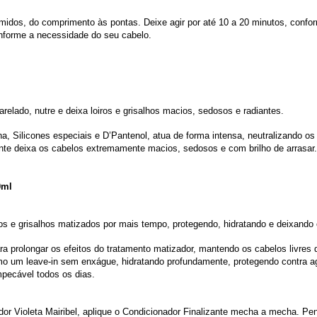
úmidos, do comprimento às pontas. Deixe agir por até 10 a 20 minutos, conf
onforme a necessidade do seu cabelo.
arelado, nutre e deixa loiros e grisalhos macios, sedosos e radiantes.
na, Silicones especiais e D’Pantenol, atua de forma intensa, neutralizando
ante deixa os cabelos extremamente macios, sedosos e com brilho de arrasar.
0ml
os e grisalhos matizados por mais tempo, protegendo, hidratando e deixando o
 para prolongar os efeitos do tratamento matizador, mantendo os cabelos livr
omo um leave-in sem enxágue, hidratando profundamente, protegendo contra a
impecável todos os dias.
r Violeta Mairibel, aplique o Condicionador Finalizante mecha a mecha. Pen