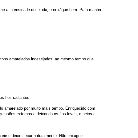
orme a intensidade desejada, e enxágue bem. Para manter
 os tons amarelados indesejados, ao mesmo tempo que
s fios radiantes.
es do amarelado por muito mais tempo. Enriquecido com
gressões externas e deixando os fios leves, macios e
teie e deixe secar naturalmente. Não enxágue.