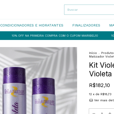
CONDICIONADORES E HIDRATANTES
FINALIZADORES
MA
OFF NA PRIMEIRA COMPRA COM O CUPOM MAIRIBEL10
10% OFF NA P
Início
.
Produto
Matizador Viole
Kit Vio
Violeta
R$182,10
12
x de
R$18,73
Ver mais det