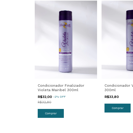
Condicionador Finalizador
Condicionador V
Violeta Mairibel 300ml
300ml
R$32,00
R$33,80
-
2
%
OFF
R$32,80